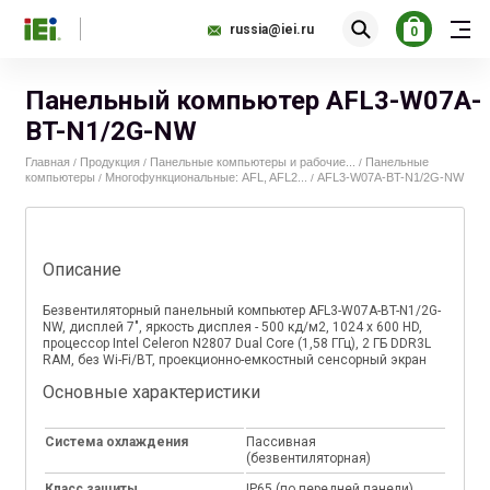
russia@iei.ru
0
Панельный компьютер AFL3-W07A-
BT-N1/2G-NW
Главная
Продукция
Панельные компьютеры и рабочие...
Панельные
/
/
/
компьютеры
Многофункциональные: AFL, AFL2...
AFL3-W07A-BT-N1/2G-NW
/
/
Описание
Безвентиляторный панельный компьютер AFL3-W07A-BT-N1/2G-
NW, дисплей 7", яркость дисплея - 500 кд/м2, 1024 x 600 HD,
процессор Intel Celeron N2807 Dual Core (1,58 ГГц), 2 ГБ DDR3L
RAM, без Wi-Fi/BT, проекционно-емкостный сенсорный экран
Основные характеристики
Система охлаждения
Пассивная
(безвентиляторная)
Класс защиты
IP65 (по передней панели)