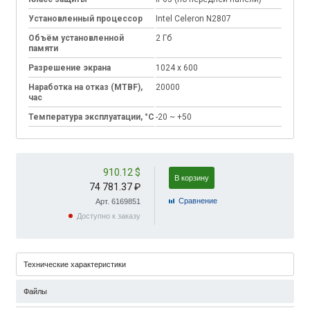
Установленный процессор
Intel Celeron N2807
Объём установленной
2 Гб
памяти
Разрешение экрана
1024 x 600
Наработка на отказ (MTBF),
20000
час
Температура эксплуатации, °C
-20 ~ +50
910.12 $
В корзину
74 781.37 ₽
Cравнение
Арт. 6169851
Доступно к заказу
Технические характеристики
Файлы