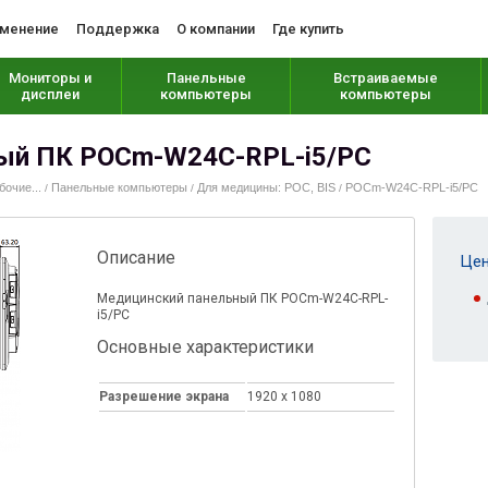
менение
Поддержка
О компании
Где купить
Мониторы и
Панельные
Встраиваемые
дисплеи
компьютеры
компьютеры
ый ПК POCm-W24C-RPL-i5/PC
очие...
Панельные компьютеры
Для медицины: POC, BIS
POCm-W24C-RPL-i5/PC
/
/
/
Описание
Цен
Медицинский панельный ПК POCm-W24C-RPL-
i5/PC
Основные характеристики
Разрешение экрана
1920 x 1080