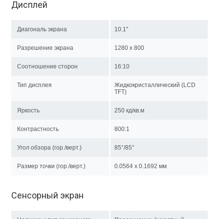
Дисплей
Диагональ экрана
10.1''
Разрешение экрана
1280 х 800
Соотношение сторон
16:10
Тип дисплея
Жидкокристаллический (LCD
TFT)
Яркость
250 кд/кв.м
Контрастность
800:1
Угол обзора (гор./верт.)
85°/85°
Размер точки (гор./верт.)
0.0564 x 0.1692 мм
Сенсорный экран