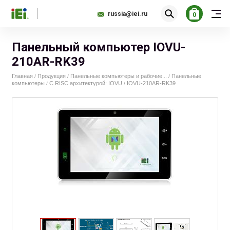
russia@iei.ru
0
Панельный компьютер IOVU-
210AR-RK39
Главная
Продукция
Панельные компьютеры и рабочие...
Панельные
/
/
/
компьютеры
С RISC архитектурой: IOVU
IOVU-210AR-RK39
/
/