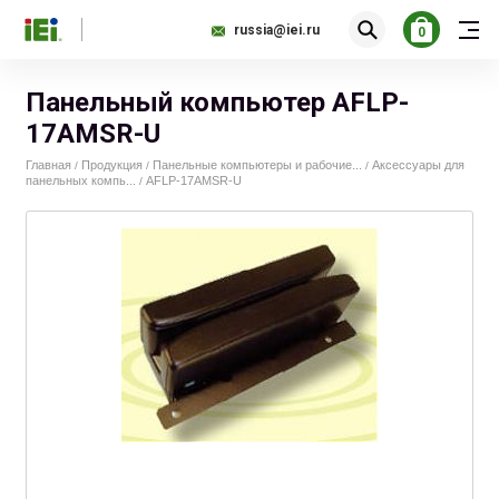
russia@iei.ru
0
Панельный компьютер AFLP-
17AMSR-U
Главная
Продукция
Панельные компьютеры и рабочие...
Аксессуары для
/
/
/
панельных компь...
AFLP-17AMSR-U
/