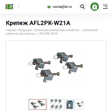
russia@iei.ru
0
Крепеж AFL2PK-W21A
Главная
Продукция
Панельные компьютеры и рабочие...
Крепежные
/
/
/
элементы для панельн...
AFL2PK-W21A
/