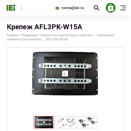
russia@iei.ru
0
Крепеж AFL3PK-W15A
Главная
Продукция
Панельные компьютеры и рабочие...
Крепежные
/
/
/
элементы для панельн...
AFL3PK-W15A
/