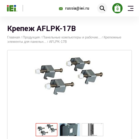
russia@iei.ru
0
Крепеж AFLPK-17B
Главная
Продукция
Панельные компьютеры и рабочие...
Крепежные
/
/
/
элементы для панельн...
AFLPK-17B
/