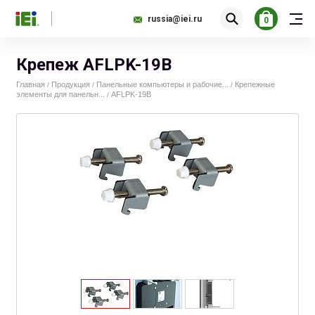
russia@iei.ru
0
Крепеж AFLPK-19B
Главная
Продукция
Панельные компьютеры и рабочие...
Крепежные
/
/
/
элементы для панельн...
AFLPK-19B
/