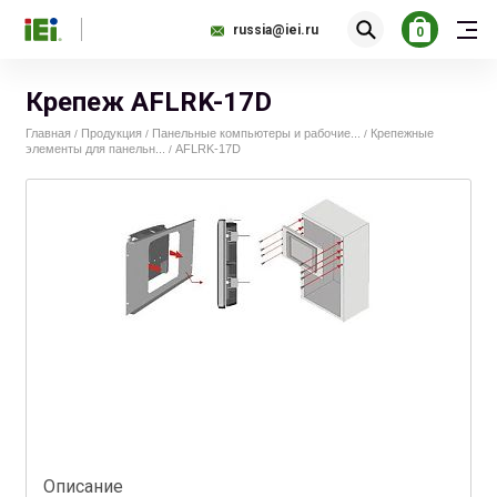
russia@iei.ru
0
Крепеж AFLRK-17D
Главная
Продукция
Панельные компьютеры и рабочие...
Крепежные
/
/
/
элементы для панельн...
AFLRK-17D
/
Описание