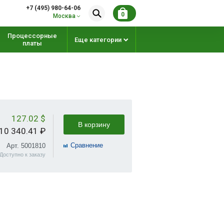
+7 (495) 980-64-06
0
Москва
Процессорные
Еще категории
платы
127.02 $
В корзину
10 340.41 ₽
Cравнение
Арт. 5001810
Доступно к заказу