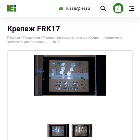
russia@iei.ru
0
Крепеж FRK17
Главная
Продукция
Панельные компьютеры и рабочие...
Крепежные
/
/
/
элементы для панельн...
FRK17
/