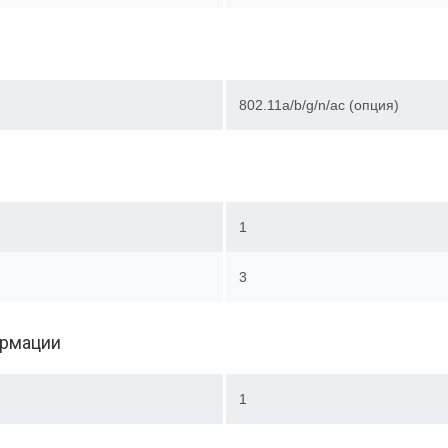
802.11a/b/g/n/ac (опция)
1
3
ормации
1