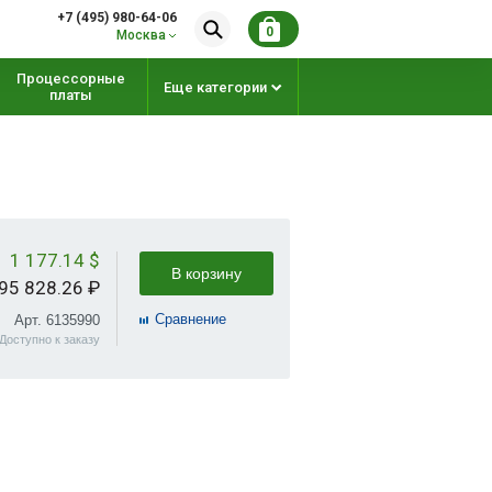
+7 (495) 980-64-06
0
Москва
Процессорные
Еще категории
платы
1 177.14 $
В корзину
95 828.26 ₽
Cравнение
Арт. 6135990
Доступно к заказу