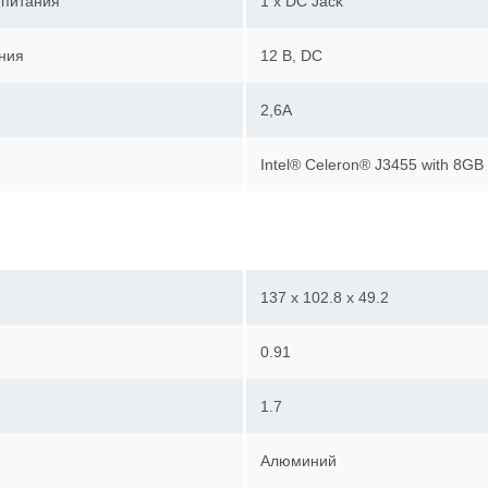
 питания
1 x DC Jack
ния
12 В, DC
2,6А
Intel® Celeron® J3455 with 8G
137 x 102.8 x 49.2
0.91
1.7
Алюминий