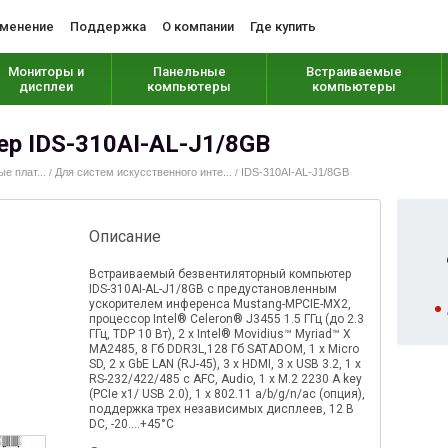
менение
Поддержка
О компании
Где купить
Мониторы и
Панельные
Встраиваемые
дисплеи
компьютеры
компьютеры
р IDS-310AI-AL-J1/8GB
 плат...
Для систем искусственного инте...
IDS-310AI-AL-J1/8GB
/
/
Описание
Встраиваемый безвентиляторный компьютер
IDS-310AI-AL-J1/8GB с предустановленным
ускорителем инференса Mustang-MPCIE-MX2,
процессор Intel® Celeron® J3455 1.5 ГГц (до 2.3
ГГц, TDP 10 Вт), 2 x Intel® Movidius™ Myriad™ X
MA2485, 8 Гб DDR3L,128 Гб SATADOM, 1 x Micro
SD, 2 x GbE LAN (RJ-45), 3 x HDMI, 3 х USB 3.2, 1 x
RS-232/422/485 с AFC, Audio, 1 x M.2 2230 A key
(PCIe x1/ USB 2.0), 1 x 802.11 a/b/g/n/ac (опция),
поддержка трех независимых дисплеев, 12 В
DC, -20....+45°C