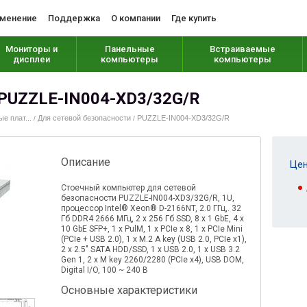
менение
Поддержка
О компании
Где купить
Мониторы и
Панельные
Встраиваемые
дисплеи
компьютеры
компьютеры
PUZZLE-IN004-XD3/32G/R
 плат...
Для сетевой безопасности
PUZZLE-IN004-XD3/32G/R
/
/
Описание
Цен
Стоечный компьютер для сетевой
безопасности PUZZLE-IN004-XD3/32G/R, 1U,
процессор Intel® Xeon® D-2166NT, 2.0 ГГц,. 32
Гб DDR4 2666 МГц, 2 х 256 Гб SSD, 8 х 1 GbE, 4 x
10 GbE SFP+, 1 x PulM, 1 х PCIe х 8, 1 x PCIe Mini
(PCIe + USB 2.0), 1 x M.2 A key (USB 2.0, PCIe x1),
2 x 2.5" SATA HDD/SSD, 1 x USB 2.0, 1 x USB 3.2
Gen 1, 2 x M key 2260/2280 (PCIe x4), USB DOM,
Digital I/O, 100 ~ 240 В
Основные характеристики