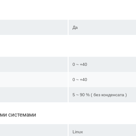
Да
0 ~ +40
0 ~ +40
5 ~ 90 % ( без конденсата )
ыми системами
Linux