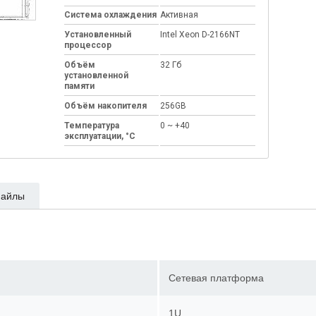
Система охлаждения
Активная
Установленный
Intel Xeon D-2166NT
процессор
Объём
32 Гб
установленной
памяти
Объём накопителя
256GB
Температура
0 ~ +40
эксплуатации, °C
айлы
Сетевая платформа
1U