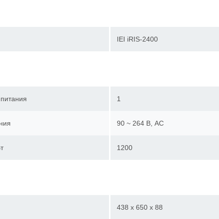
IEI iRIS-2400
 питания
1
ния
90 ~ 264 В, AC
т
1200
438 x 650 x 88