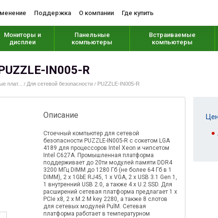
менение
Поддержка
О компании
Где купить
Мониторы и
Панельные
Встраиваемые
дисплеи
компьютеры
компьютеры
PUZZLE-IN005-R
 плат...
Для сетевой безопасности
PUZZLE-IN005-R
/
/
Описание
Цен
Стоечный компьютер для сетевой
безопасности PUZZLE-IN005-R с сокетом LGA
4189 для процессоров Intel Xeon и чипсетом
Intel C627A. Промышленная платформа
поддерживает до 20ти модулей памяти DDR4
3200 МГц DIMM до 1280 Гб (не более 64 Гб в 1
DIMM), 2 x 1GbE RJ45, 1 x VGA, 2 x USB 3.1 Gen 1,
1 внутренний USB 2.0, а также 4 x U.2 SSD. Для
расширений сетевая платформа предлагает 1 x
PCIe x8, 2 x M.2 M key 2280, а также 8 слотов
для сетевых модулей PulM. Сетевая
платформа работает в температурном