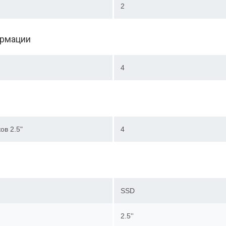
2
ормации
4
ов 2.5"
4
SSD
2.5''