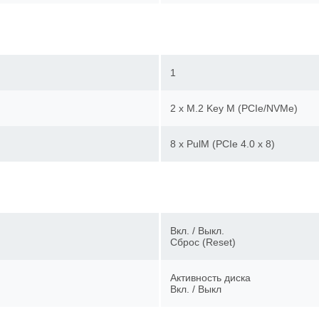
1
2 х M.2 Key М (PCIe/NVMe)
8 x PulM (PCIe 4.0 x 8)
Вкл. / Выкл.
Сброс (Reset)
Активность диска
Вкл. / Выкл