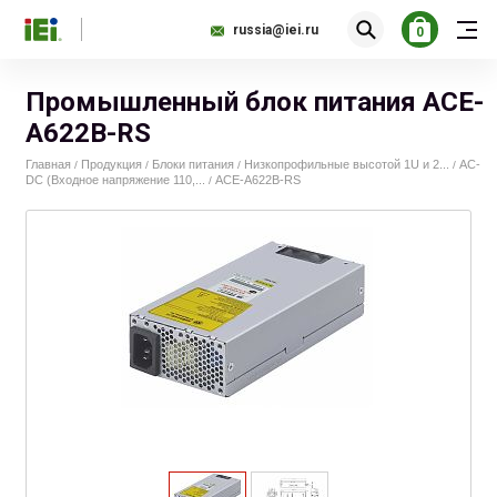
russia@iei.ru
0
Промышленный блок питания ACE-
A622B-RS
Главная
Продукция
Блоки питания
Низкопрофильные высотой 1U и 2...
AC-
/
/
/
/
DС (Входное напряжение 110,...
ACE-A622B-RS
/