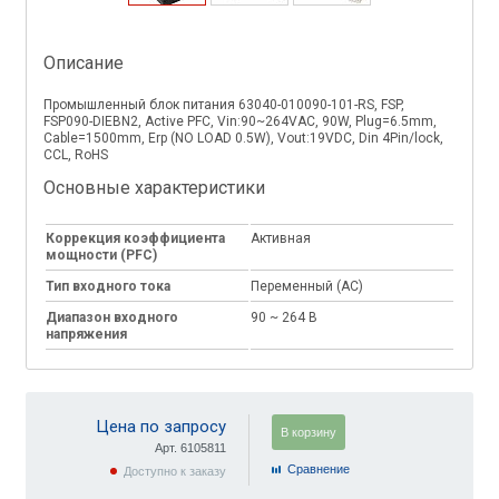
Описание
Промышленный блок питания 63040-010090-101-RS, FSP,
FSP090-DIEBN2, Active PFC, Vin:90~264VAC, 90W, Plug=6.5mm,
Cable=1500mm, Erp (NO LOAD 0.5W), Vout:19VDC, Din 4Pin/lock,
CCL, RoHS
Основные характеристики
Коррекция коэффициента
Активная
мощности (PFC)
Тип входного тока
Переменный (AC)
Диапазон входного
90 ~ 264 В
напряжения
Цена по запросу
В корзину
Арт. 6105811
Cравнение
Доступно к заказу