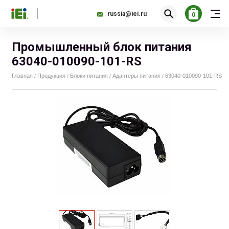
russia@iei.ru
0
Промышленный блок питания
63040-010090-101-RS
Главная
Продукция
Блоки питания
Адаптеры питания
63040-010090-101-RS
/
/
/
/