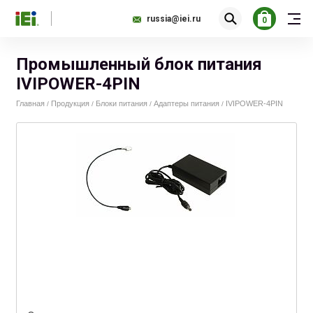
russia@iei.ru
0
Промышленный блок питания
IVIPOWER-4PIN
Главная
Продукция
Блоки питания
Адаптеры питания
IVIPOWER-4PIN
/
/
/
/