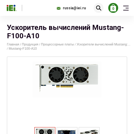
russia@iei.ru
0
Ускоритель вычислений Mustang-
F100-A10
Главная
Продукция
Процессорные платы
Ускорители вычислений Mustang:...
/
/
/
Mustang-F100-A10
/