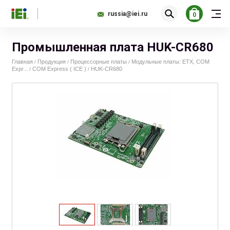
russia@iei.ru
0
Промышленная плата HUK-CR680
Главная
Продукция
Процессорные платы
Модульные платы: ETX, COM
/
/
/
Expr...
COM Express ( ICE )
HUK-CR680
/
/