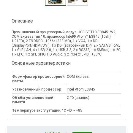
Описание
Промышленный процессорный модуль ICE-BT-T10-E38451W2,
COM Express тип 10, процессор Intel® Atom™ E3845 (10Вт),
1.91ГГц, 2 Гб DDR3L 1066/1333 MГц, 1 х VGA, 1 х DDI
(DisplayPort/HDMI/DVI), 1 x DDI (встроенный DP), 2 x SATA 3 Гб/с,
1 х GbE LAN, 4 x USB 2.0, 1 x USB 3.2, 2 х RS232, 1 х SMBus, 1 х I²C,
1 х LPC, 1 х SPI, GPIO, HD Audio, 3 x PCIe x1, -40…+85°C
Основные характеристики
Форм-фактор процессорной
COM Express
платы
Установленный процессор
Intel Atom E3845
Объём установленной
2 Гб (впаянo)
памяти
Температура эксплуатации, °C
-40 ~ +85