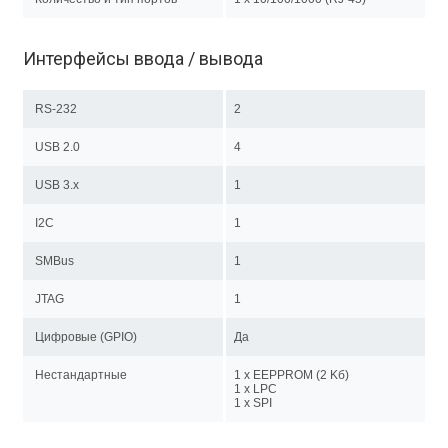
Интерфейсы ввода / вывода
RS-232
2
USB 2.0
4
USB 3.x
1
I2C
1
SMBus
1
JTAG
1
Цифровые (GPIO)
Да
Нестандартные
1 х EEPPROM (2 Kб)
1 х LPC
1 х SPI