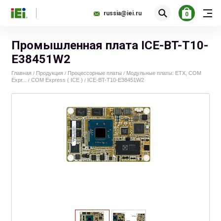
russia@iei.ru
0
Промышленная плата ICE-BT-T10-
E38451W2
Главная
Продукция
Процессорные платы
Модульные платы: ETX, COM
/
/
/
Expr...
COM Express ( ICE )
ICE-BT-T10-E38451W2
/
/