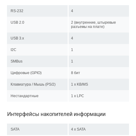
RS-232
4
USB 2.0
2 (внутренние, штыревые
разъемы на плате)
USB 3.x
4
I2C
1
SMBus
1
Цифровые (GPIO)
8 бит
Клавиатура / Мышь (PS/2)
1 x KB/MS
Нестандартные
1 х LPC
Интерфейсы накопителей информации
SATA
4 x SATA