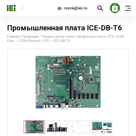
russia@iei.ru
0
Промышленная плата ICE-DB-T6
Главная
Продукция
Процессорные платы
Модульные платы: ETX, COM
/
/
/
Expr...
COM Express ( ICE )
ICE-DB-T6
/
/