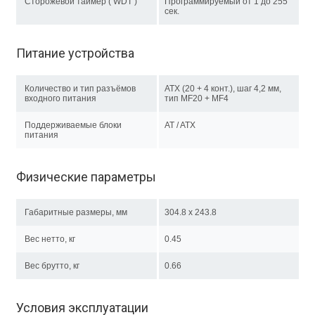
Сторожевой таймер ( WDT )
Программируемый от 1 до 255
сек.
Питание устройства
Количество и тип разъёмов
ATX (20 + 4 конт.), шаг 4,2 мм,
входного питания
тип MF20 + MF4
Поддерживаемые блоки
AT / ATX
питания
Физические параметры
Габаритные размеры, мм
304.8 x 243.8
Вес нетто, кг
0.45
Вес брутто, кг
0.66
Условия эксплуатации