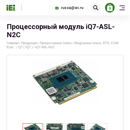
russia@iei.ru
0
Процессорный модуль iQ7-ASL-
N2C
Главная
Продукция
Процессорные платы
Модульные платы: ETX, COM
/
/
/
Expr...
Q7 ( IQ7 )
iQ7-ASL-N2C
/
/