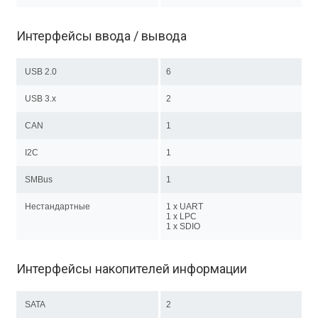
Интерфейсы ввода / вывода
USB 2.0
6
USB 3.x
2
CAN
1
I2C
1
SMBus
1
Нестандартные
1 x UART
1 х LPC
1 х SDIO
Интерфейсы накопителей информации
SATA
2