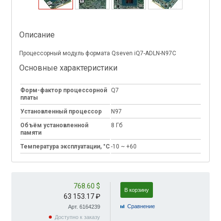
Описание
Процессорный модуль формата Qseven iQ7-ADLN-N97C
Основные характеристики
Форм-фактор процессорной
Q7
платы
Установленный процессор
N97
Объём установленной
8 Гб
памяти
Температура эксплуатации, °C
-10 ~ +60
768.60 $
В корзину
63 153.17 ₽
Cравнение
Арт. 6164239
Доступно к заказу