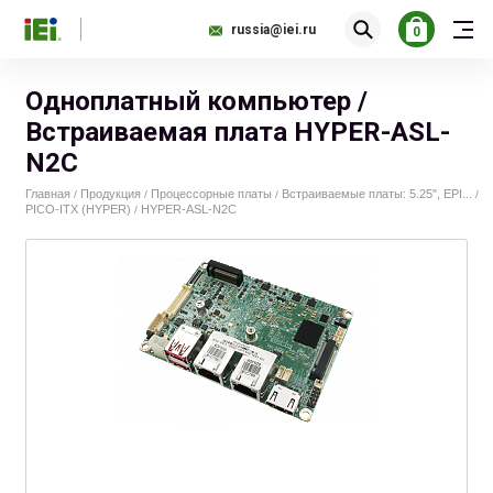
russia@iei.ru
0
Одноплатный компьютер /
Встраиваемая плата HYPER-ASL-
N2C
Главная
Продукция
Процессорные платы
Встраиваемые платы: 5.25", EPI...
/
/
/
/
PICO-ITX (HYPER)
HYPER-ASL-N2C
/