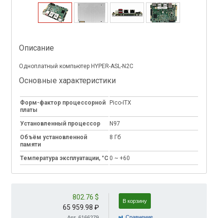
Описание
Одноплатный компьютер HYPER-ASL-N2C
Основные характеристики
Форм-фактор процессорной
Pico-ITX
платы
Установленный процессор
N97
Объём установленной
8 Гб
памяти
Температура эксплуатации, °C
0 ~ +60
802.76 $
В корзину
65 959.98 ₽
Cравнение
Арт. 6166279