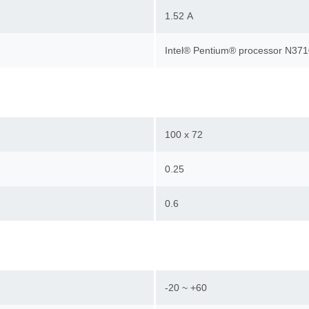
1.52 А
Intel® Pentium® processor N3
100 x 72
0.25
0.6
-20 ~ +60