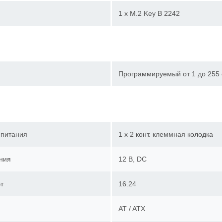
1 х M.2 Key B 2242
Программируемый от 1 до 255
 питания
1 x 2 конт. клеммная колодка
ния
12 В, DC
т
16.24
AT / ATX