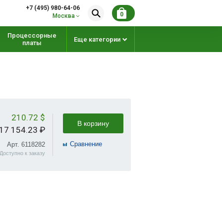
+7 (495) 980-64-06
0
Москва
Процессорные
Еще категории
платы
210.72 $
В корзину
17 154.23 ₽
Cравнение
Арт. 6118282
Доступно к заказу