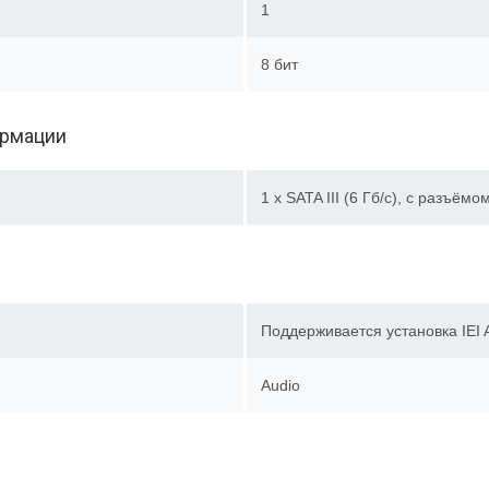
1
8 бит
ормации
1 x SATA III (6 Гб/с), с разъё
Поддерживается установка IE
Audio