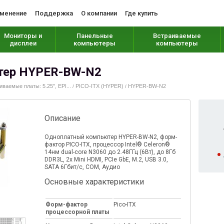
менение
Поддержка
О компании
Где купить
Мониторы и
Панельные
Встраиваемые
дисплеи
компьютеры
компьютеры
тер HYPER-BW-N2
иваемые платы: 5.25", EPI...
PICO-ITX (HYPER)
HYPER-BW-N2
/
/
Описание
Одноплатный компьютер HYPER-BW-N2, форм-
фактор PICO-ITX, процессор Intel® Celeron®
14нм dual-core N3060 до 2.48ГГц (6Вт), до 8Гб
DDR3L, 2x Mini HDMI, PCIe GbE, M.2, USB 3.0,
SATA 6Гбит/с, COM, Аудио
Основные характеристики
Форм-фактор
Pico-ITX
процессорной платы