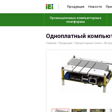
Продукция
Новости
При
Промышленные компьютерные
платформы
Одноплатный компью
Главная
Продукция
Процессорные платы
Встра
/
/
/