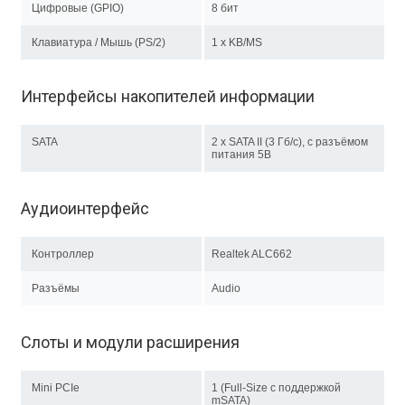
Цифровые (GPIO)
8 бит
Клавиатура / Мышь (PS/2)
1 x KB/MS
Интерфейсы накопителей информации
SATA
2 x SATA II (3 Гб/с), с разъёмом
питания 5В
Аудиоинтерфейс
Контроллер
Realtek ALC662
Разъёмы
Audio
Слоты и модули расширения
Mini PCIe
1 (Full-Size c поддержкой
mSATA)