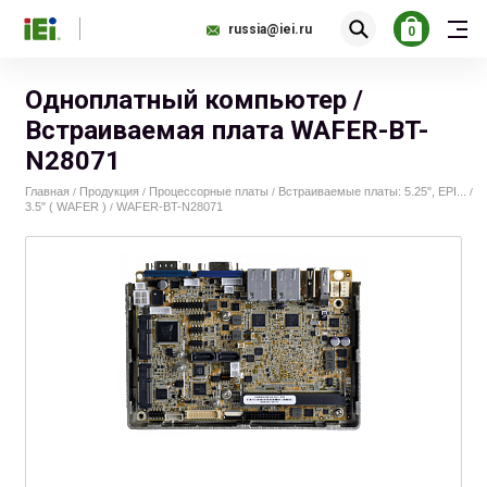
russia@iei.ru
0
Одноплатный компьютер /
Встраиваемая плата WAFER-BT-
N28071
Главная
Продукция
Процессорные платы
Встраиваемые платы: 5.25", EPI...
/
/
/
/
3.5" ( WAFER )
WAFER-BT-N28071
/