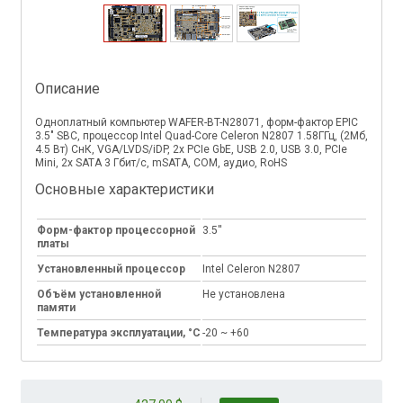
Описание
Одноплатный компьютер WAFER-BT-N28071, форм-фактор EPIC
3.5" SBC, процессор Intel Quad-Core Celeron N2807 1.58ГГц, (2Mб,
4.5 Вт) СнК, VGA/LVDS/iDP, 2х PCIe GbE, USB 2.0, USB 3.0, PCIe
Mini, 2х SATA 3 Гбит/с, mSATA, COM, аудио, RoHS
Основные характеристики
Форм-фактор процессорной
3.5''
платы
Установленный процессор
Intel Celeron N2807
Объём установленной
Не установлена
памяти
Температура эксплуатации, °C
-20 ~ +60