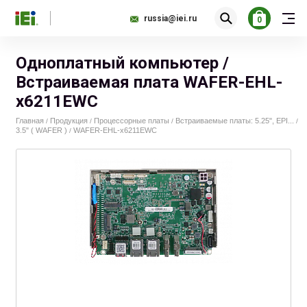
russia@iei.ru
0
Одноплатный компьютер /
Встраиваемая плата WAFER-EHL-
x6211EWC
Главная
Продукция
Процессорные платы
Встраиваемые платы: 5.25", EPI...
/
/
/
/
3.5" ( WAFER )
WAFER-EHL-x6211EWC
/