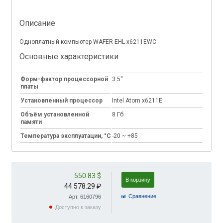
Описание
Одноплатный компьютер WAFER-EHL-x6211EWC
Основные характеристики
Форм-фактор процессорной
3.5''
платы
Установленный процессор
Intel Atom x6211E
Объём установленной
8 Гб
памяти
Температура эксплуатации, °C
-20 ~ +85
550.83 $
В корзину
44 578.29 ₽
Cравнение
Арт. 6160796
Доступно к заказу