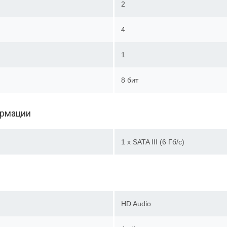
2
4
1
8 бит
ормации
1 x SATA III (6 Гб/с)
HD Audio