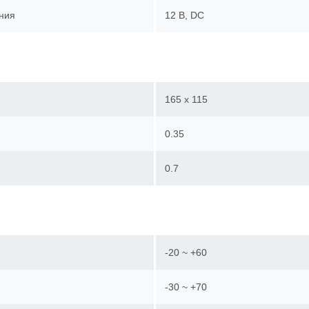
ния
12 В, DC
165 х 115
0.35
0.7
-20 ~ +60
-30 ~ +70