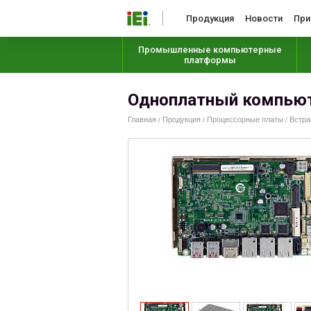
Продукция
Новости
При
Промышленные компьютерные
платформы
Одноплатный компью
Главная
Продукция
Процессорные платы
Встра
/
/
/