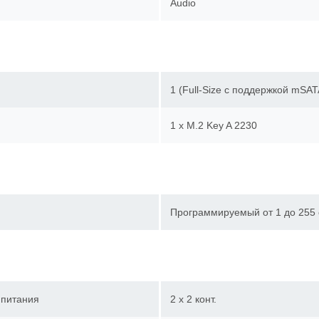
Audio
1 (Full-Size c поддержкой mS
1 х M.2 Key A 2230
Программируемый от 1 до 255
 питания
2 х 2 конт.