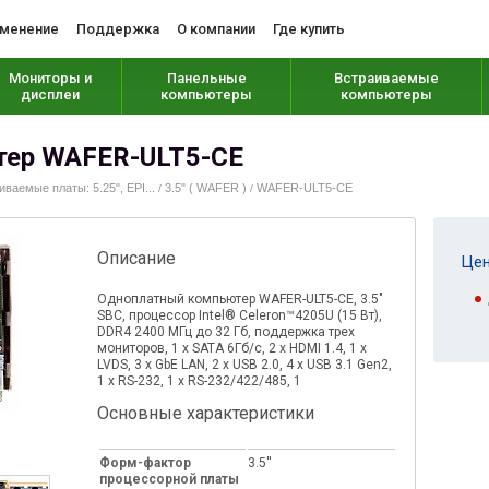
менение
Поддержка
О компании
Где купить
Мониторы и
Панельные
Встраиваемые
дисплеи
компьютеры
компьютеры
тер WAFER-ULT5-CE
иваемые платы: 5.25", EPI...
3.5" ( WAFER )
WAFER-ULT5-CE
/
/
Описание
Цен
Одноплатный компьютер WAFER-ULT5-CE, 3.5"
SBC, процессор Intel® Celeron™4205U (15 Вт),
DDR4 2400 МГц до 32 Гб, поддержка трех
мониторов, 1 х SATA 6Гб/с, 2 x HDMI 1.4, 1 х
LVDS, 3 x GbE LAN, 2 x USB 2.0, 4 х USB 3.1 Gen2,
1 x RS-232, 1 x RS-232/422/485, 1
Основные характеристики
Форм-фактор
3.5''
процессорной платы