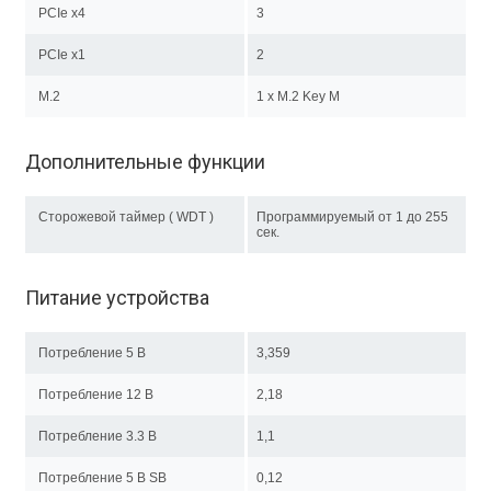
PCIe x4
3
PCIe x1
2
M.2
1 х M.2 Key М
Дополнительные функции
Сторожевой таймер ( WDT )
Программируемый от 1 до 255
сек.
Питание устройства
Потребление 5 В
3,359
Потребление 12 В
2,18
Потребление 3.3 В
1,1
Потребление 5 В SB
0,12