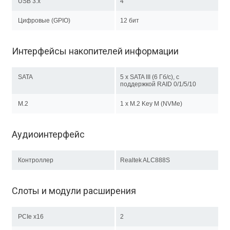
USB 3.x
4
Цифровые (GPIO)
12 бит
Интерфейсы накопителей информации
SATA
5 х SATA III (6 Гб/с), с
поддержкой RAID 0/1/5/10
M.2
1 x M.2 Key M (NVMe)
Аудиоинтерфейс
Контроллер
Realtek ALC888S
Слоты и модули расширения
PCIe x16
2