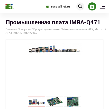
russia@iei.ru
0
Промышленная плата IMBA-Q471
Главная
Продукция
Процессорные платы
Материнские платы: ATX, Micro-...
/
/
/
/
ATX ( IMBA )
IMBA-Q471
/