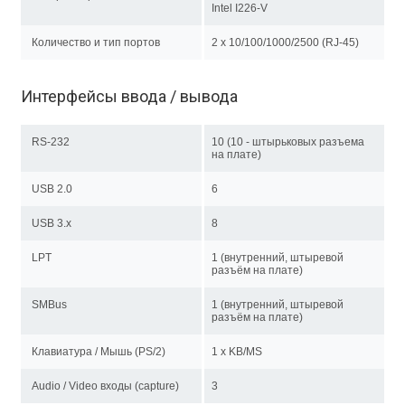
Intel I226-V
Количество и тип портов
2 x 10/100/1000/2500 (RJ-45)
Интерфейсы ввода / вывода
RS-232
10 (10 - штырьковых разъема
на плате)
USB 2.0
6
USB 3.x
8
LPT
1 (внутренний, штыревой
разъём на плате)
SMBus
1 (внутренний, штыревой
разъём на плате)
Клавиатура / Мышь (PS/2)
1 x KB/MS
Audio / Video входы (capture)
3