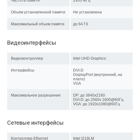
Частота памяти
2933 МГц
Объём установленной памяти
Не установлена
Максимальный объем памяти
до 64 Гб
Видеоинтерфейсы
Видеоконтроллер
Intel UHD Graphics
Интерфейсы
DVI-D
DisplayPort (внутренний, на
плате)
VGA
Максимальное разрешение
DP: до 3840x2160
DVI-D: до 2560x 1600@60Гц
VGA: до 1920x1080@60Гц
Сетевые интерфейсы
Контроллер Ethernet
Intel I219LM