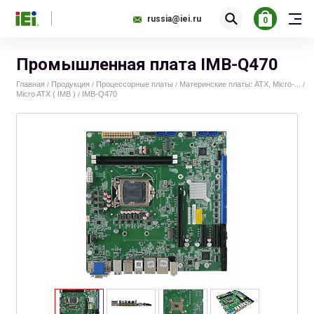
russia@iei.ru
0
Промышленная плата IMB-Q470
Главная
Продукция
Процессорные платы
Материнские платы: ATX, Micro-...
/
/
/
/
Micro ATX ( IMB )
IMB-Q470
/