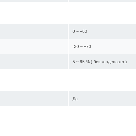
0 ~ +60
-30 ~ +70
5 ~ 95 % ( без конденсата )
Да