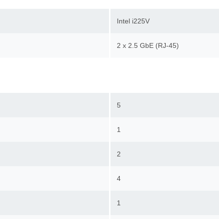
Intel i225V
2 х 2.5 GbE (RJ-45)
5
1
2
4
1