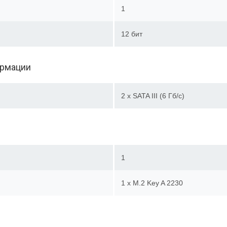
1
12 бит
ормации
2 х SATA III (6 Гб/с)
1
1 х M.2 Key A 2230