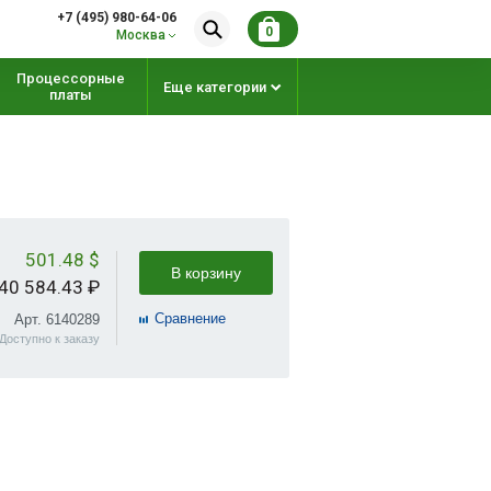
+7 (495) 980-64-06
0
Москва
Процессорные
Еще категории
платы
501.48 $
В корзину
40 584.43 ₽
Cравнение
Арт. 6140289
Доступно к заказу