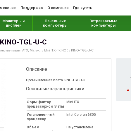
менение
Поддержка
О компании
Где купить
Мониторы и
Панельные
Встраиваемые
дисплеи
компьютеры
компьютеры
KINO-TGL-U-C
инские платы: ATX, Micro-...
Mini ITX ( KINO )
KINO-TGL-U-C
/
/
Описание
Промышленная плата KINO-TGL-U-C
Основные характеристики
Форм-фактор
Mini-ITX
процессорной платы
Установленный
Intel Celeron 6305
процессор
Объём
Не установлена