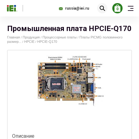
russia@iei.ru
0
Промышленная плата HPCIE-Q170
Главная
Продукция
Процессорные платы
Платы PICMG половинного
/
/
/
размер...
HPCIE
HPCIE-Q170
/
/
Описание