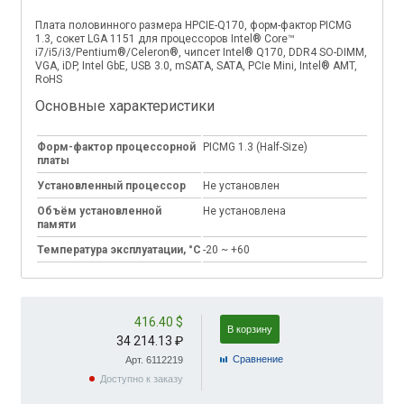
Плата половинного размера HPCIE-Q170, форм-фактор PICMG
1.3, сокет LGA 1151 для процессоров Intel® Core™
i7/i5/i3/Pentium®/Celeron®, чипсет Intel® Q170, DDR4 SO-DIMM,
VGA, iDP, Intel GbE, USB 3.0, mSATA, SATA, PCIe Mini, Intel® AMT,
RoHS
Основные характеристики
Форм-фактор процессорной
PICMG 1.3 (Half-Size)
платы
Установленный процессор
Не установлен
Объём установленной
Не установлена
памяти
Температура эксплуатации, °C
-20 ~ +60
416.40 $
В корзину
34 214.13 ₽
Cравнение
Арт. 6112219
Доступно к заказу