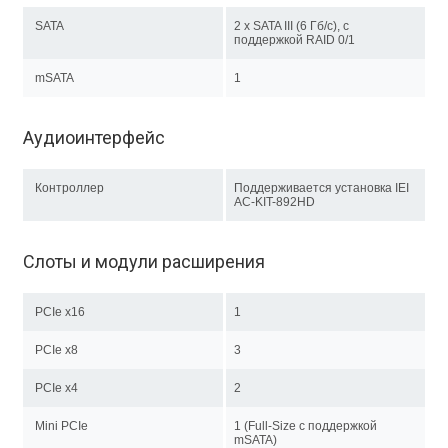
SATA
2 x SATA III (6 Гб/с), с
поддержкой RAID 0/1
mSATA
1
Аудиоинтерфейс
Контроллер
Поддерживается установка IEI
AC-KIT-892HD
Слоты и модули расширения
PCIe x16
1
PCIe x8
3
PCIe x4
2
Mini PCIe
1 (Full-Size c поддержкой
mSATA)