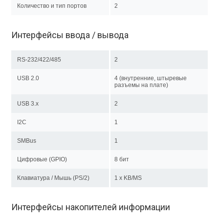
Количество и тип портов
2
Интерфейсы ввода / вывода
RS-232/422/485
2
USB 2.0
4 (внутренние, штыревые
разъемы на плате)
USB 3.x
2
I2C
1
SMBus
1
Цифровые (GPIO)
8 бит
Клавиатура / Мышь (PS/2)
1 x KB/MS
Интерфейсы накопителей информации