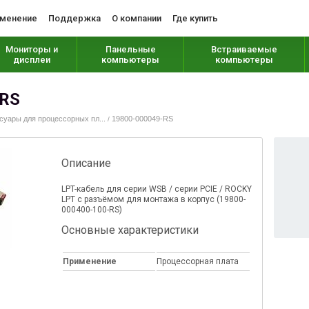
менение
Поддержка
О компании
Где купить
Мониторы и
Панельные
Встраиваемые
дисплеи
компьютеры
компьютеры
-RS
суары для процессорных пл...
19800-000049-RS
/
Описание
LPT-кабель для серии WSB / серии PCIE / ROCKY
LPT с разъёмом для монтажа в корпус (19800-
000400-100-RS)
Основные характеристики
Применение
Процессорная плата