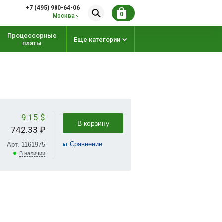
+7 (495) 980-64-06
0
Москва
Процессорные
Еще категории
платы
9.15 $
В корзину
742.33 ₽
Cравнение
Арт. 1161975
В наличии