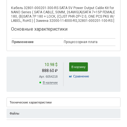
Кабель 32801-000201-300-RS SATA 5V Power Output Cable Kit for
NANO Series ( SATA CABLE, 50MM, 26AWG(A)SATA 7+15P FEMALE
180, (B)SATA 7P 180 + LOCK, (C)JST PHR-2P=2.0, ONE PCS PKG W/
LABEL, RoHS ) [ Замена 32000-114000-RS,32801-000201-100-RS ]
Основные характеристики
Применение
Процессорная плата
10.98 $
В корзину
888.60 ₽
Cравнение
Арт. 6054218
В наличии
Технические характеристики
Файлы