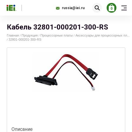
russia@iei.ru
0
Кабель 32801-000201-300-RS
Главная
Продукция
Процессорные платы
Аксессуары для процессорных пл...
/
/
/
32801-000201-300-RS
/
Описание