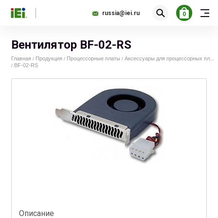
russia@iei.ru
0
Вентилятор BF-02-RS
Главная
Продукция
Процессорные платы
Аксессуары для процессорных пл...
/
/
/
BF-02-RS
/
Описание