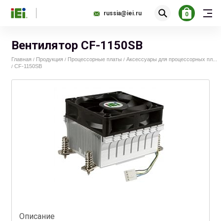
russia@iei.ru
0
Вентилятор CF-1150SB
Главная
Продукция
Процессорные платы
Аксессуары для процессорных пл...
/
/
/
CF-1150SB
/
Описание