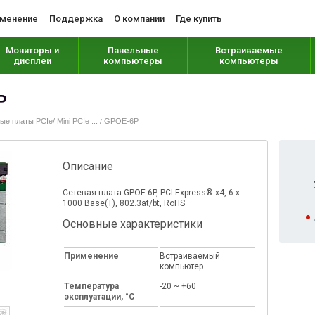
менение
Поддержка
О компании
Где купить
Мониторы и
Панельные
Встраиваемые
дисплеи
компьютеры
компьютеры
P
е платы PCIe/ Mini PCIe ...
GPOE-6P
/
Описание
Сетевая плата GPOE-6P, PCI Express® x4, 6 х
1000 Base(T), 802.3at/bt, RoHS
Основные характеристики
Применение
Встраиваемый
компьютер
Температура
-20 ~ +60
эксплуатации, °C