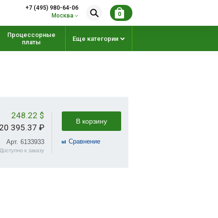
+7 (495) 980-64-06
0
Москва
Процессорные
Еще категории
платы
248.22 $
В корзину
20 395.37 ₽
Cравнение
Арт. 6133933
Доступно к заказу