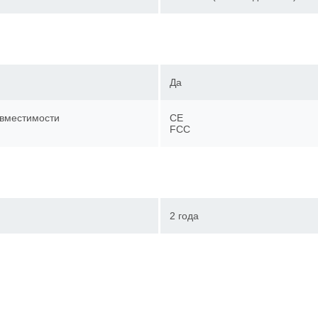
Да
овместимости
CE
FCC
2 года