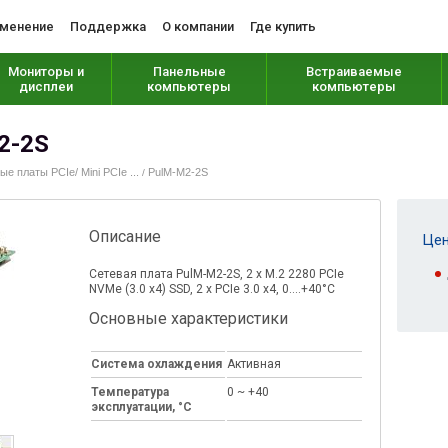
менение
Поддержка
О компании
Где купить
Мониторы и
Панельные
Встраиваемые
дисплеи
компьютеры
компьютеры
2-2S
е платы PCIe/ Mini PCIe ...
PulM-M2-2S
/
Описание
Цен
Сетевая плата PulM-M2-2S, 2 х M.2 2280 PCIe
NVMe (3.0 x4) SSD, 2 х PCIe 3.0 x4, 0....+40°C
Основные характеристики
Система охлаждения
Активная
Температура
0 ~ +40
эксплуатации, °C