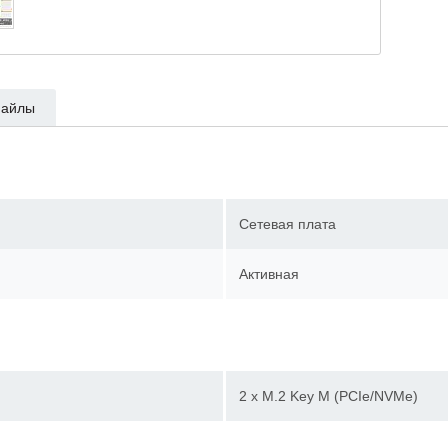
айлы
Сетевая плата
Активная
2 х M.2 Key М (PCIe/NVMe)