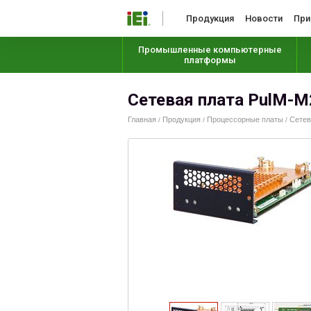
Продукция
Новости
При
Промышленные компьютерные
платформы
Сетевая плата PulM-M
Главная
Продукция
Процессорные платы
Сетевы
/
/
/