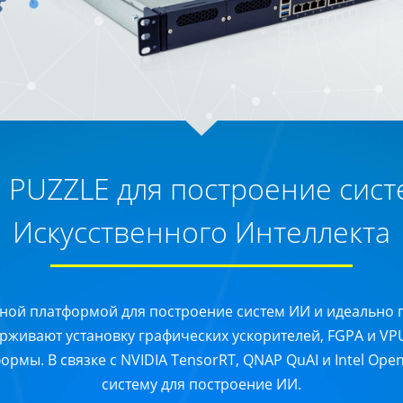
I PUZZLE для построение сист
Искусственного Интеллекта
ной платформой для построение систем ИИ и идеально 
ерживают установку графических ускорителей, FGPA и V
ы. В связке с NVIDIA TensorRT, QNAP QuAI и Intel Open
систему для построение ИИ.