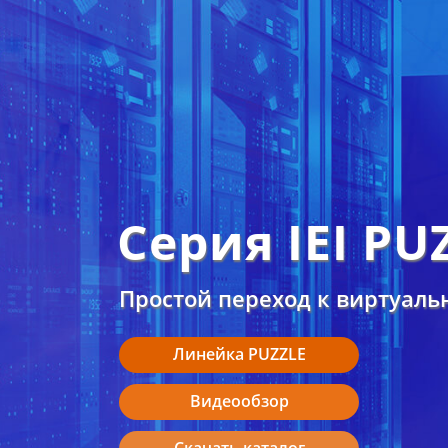
Серия IEI PU
Простой переход к виртуаль
Линейка PUZZLE
Видеообзор
Скачать каталог