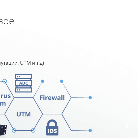
вое
тации, UTM и т.д)