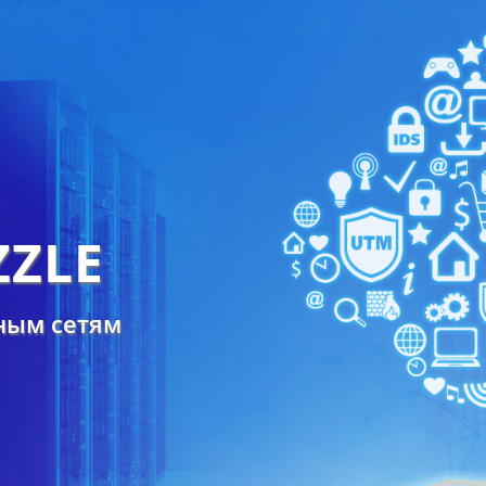
ZZLE
ным сетям