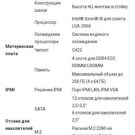
Конструкция
Высота 4U, монтаж в стойку
шасси
Intel® Xeon® W для сокета
Процессор
LGA-2066
Охлаждение
Система водяного
процессора
охлаждения
Материнская
Чипсет
C422
плата
4 слота для DDR4 ECC
RDIMM/LRDIMM
Память
Максимальный объем до
256 ГБ (4 x 64 ГБ)
IPMI
Решение IPMI
Порт IPMI LAN, IPMI VGA
12 отсеков для накопителей
2,5/3,5”
SATA
6 отсеков для накопителей
2,5”
Отсеки для
накопителей
Разъем M.2 2280 на
M.2