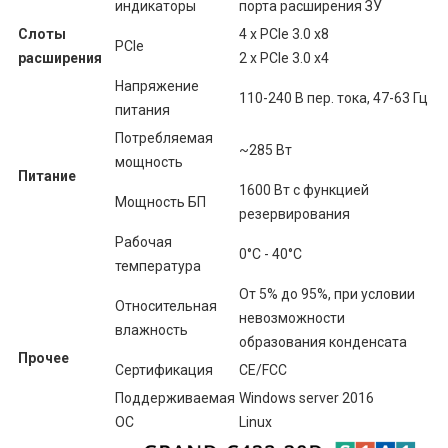
индикаторы
порта расширения ЗУ
Слоты
4 x PCIe 3.0 x8
PCIe
расширения
2 x PCIe 3.0 x4
Напряжение
110-240 В пер. тока, 47-63 Гц
питания
Потребляемая
~285 Вт
мощность
Питание
1600 Вт с функцией
Мощность БП
резервирования
Рабочая
0°C - 40°C
температура
От 5% до 95%, при условии
Относительная
невозможности
влажность
образования конденсата
Прочее
Сертификация
CE/FCC
Поддерживаемая
Windows server 2016
ОС
Linux