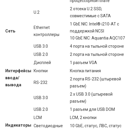
процессорной плате
2 отсека U.2 SSD,
U.2
совместимые с SATA
1 GbE NIC: Intel® i210-AT с
Ethernet
Сеть
поддержкой NCSI
контроллеры
10 GbE NIC: Aquantia AQC107
USB 3.0
4 порта на тыльной стороне
USB 2.0
2 порта на тыльной стороне
Дисплей
1 разъем VGA
Интерфейсы
Кнопки
Кнопка питания
ввода/
2 порта RS-232 (штыревой
RS-232
вывода
разъем)
2 x USB 3.0 (штыревой
USB 3.0
разъем)
USB 2.0
1 разъем для USB DOM
LCM
LCM, 2 кнопки
Индикаторы
Светодиодные
10 GbE, статус, ЛВС, статус