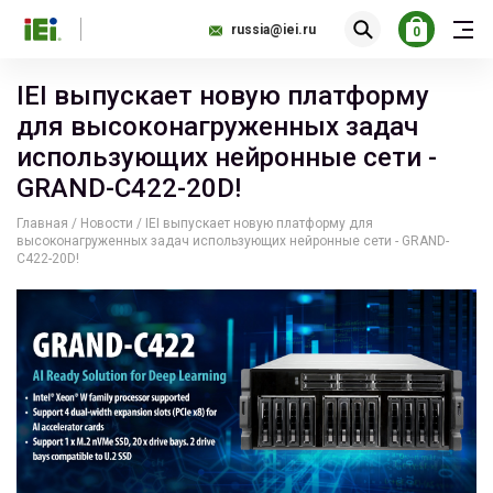
russia@iei.ru
0
IEI выпускает новую платформу
для высоконагруженных задач
использующих нейронные сети -
GRAND-C422-20D!
Главная
/
Новости
/
IEI выпускает новую платформу для
высоконагруженных задач использующих нейронные сети - GRAND-
C422-20D!