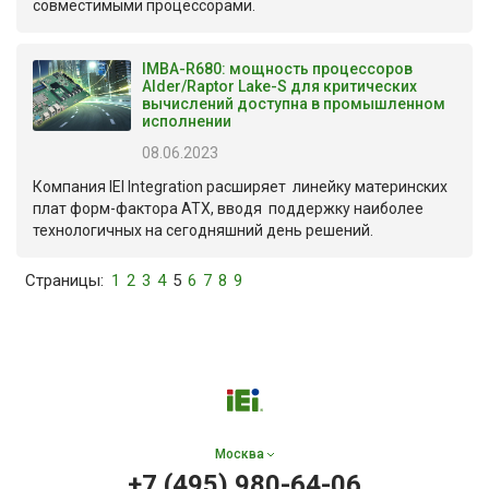
совместимыми процессорами.
IMBA-R680: мощность процессоров
Alder/Raptor Lake-S для критических
вычислений доступна в промышленном
исполнении
08.06.2023
Компания IEI Integration расширяет линейку материнских
плат форм-фактора ATX, вводя поддержку наиболее
технологичных на сегодняшний день решений.
Страницы:
1
2
3
4
5
6
7
8
9
Москва
+7 (495) 980-64-06