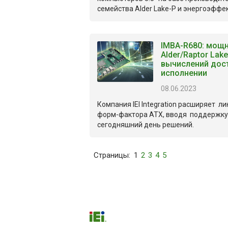
семейства Alder Lake-P и энергоэффек
IMBA-R680: мощ
Alder/Raptor Lak
вычислений дос
исполнении
08.06.2023
Компания IEI Integration расширяет л
форм-фактора ATX, вводя поддержку
сегодняшний день решений.
Страницы:
1
2
3
4
5