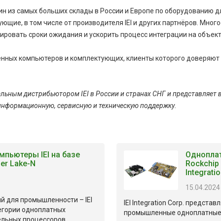
н из самых больших склады в России и Европе по оборудованию д
ие, в том числе от производителя IEI и других партнёров. Много
зировать сроки ожидания и ускорить процесс интеграции на объект
енных компьютеров и комплектующих, клиенты которого доверяют 
льным дистрибьютором IEI в России и странах СНГ и представляет
 информационную, сервисную и техническую поддержку.
пьютеры IEI на базе
Однопла
der Lake-N
Rockchip
Integrati
15.04.2024
 для промышленности – IEI
IEI Integration Corp. предста
тегории одноплатных
промышленные одноплатные
тельных процессоров