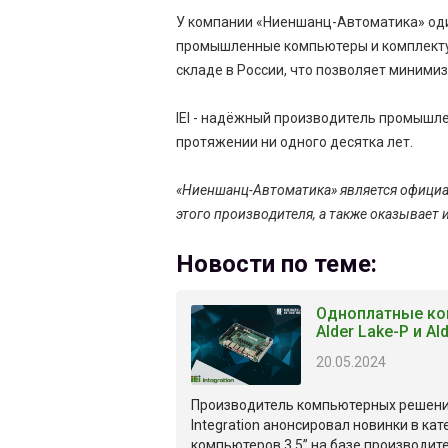
У компании «Ниеншанц-Автоматика» оди
промышленные компьютеры и комплектующ
складе в России, что позволяет миними
IEI - надёжный производитель промышл
протяжении ни одного десятка лет.
«Ниеншанц-Автоматика» является официа
этого производителя, а также оказывает
Новости по теме:
Одноплатные ком
Alder Lake-P и Al
20.05.2024
Производитель компьютерных решений
Integration анонсировал новинки в ка
компьютеров 3.5” на базе производи