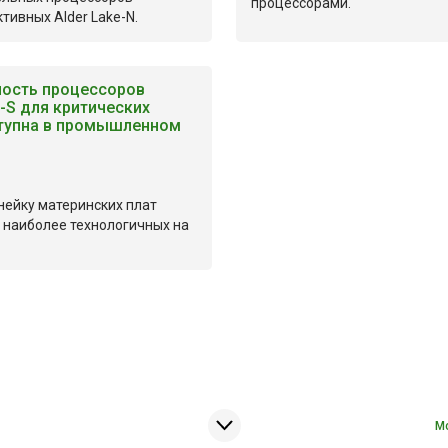
процессорами.
тивных Alder Lake-N.
ность процессоров
e-S для критических
тупна в промышленном
инейку материнских плат
 наиболее технологичных на
М