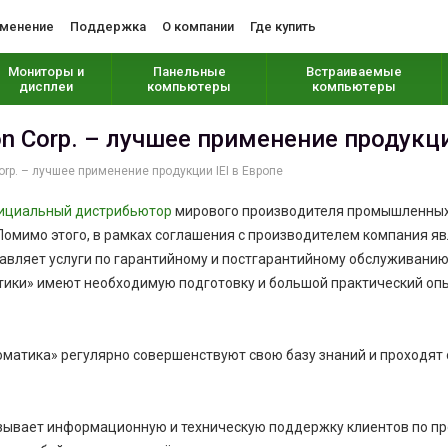
менение
Поддержка
О компании
Где купить
Мониторы и
Панельные
Встраиваемые
дисплеи
компьютеры
компьютеры
ion Corp. – лучшее применение продукци
 Corp. – лучшее применение продукции IEI в Европе
ициальный дистрибьютор
мирового производителя промышленны
. Помимо этого, в рамках соглашения с производителем компания 
авляет услуги по гарантийному и постгарантийному обслуживанию 
ики» имеют необходимую подготовку и большой практический оп
атика» регулярно совершенствуют свою базу знаний и проходят о
зывает информационную и техническую поддержку клиентов по про