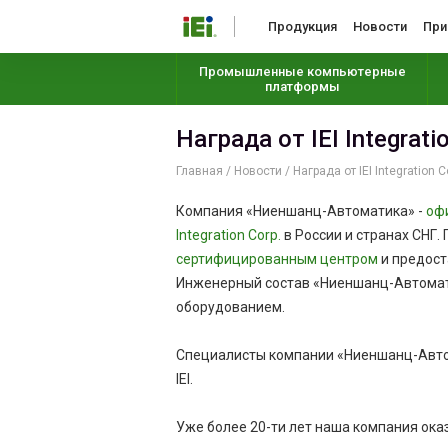
Продукция
Новости
При
Промышленные компьютерные
платформы
Награда от IEI Integrat
Главная
/
Новости
/
Награда от IEI Integration
Компания «Ниеншанц-Автоматика» -
оф
Integration Corp.
в России и странах СНГ
сертифицированным центром
и предост
Инженерный состав «Ниеншанц-Автомат
оборудованием.
Специалисты компании «Ниеншанц-Автом
IEI.
Уже более 20-ти лет наша компания ока