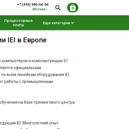
+7 (495) 980-64-06
0
Москва
Процессорные
Еще категории
платы
и IEI в Европе
х компьютеров и комплектующих
IEI
является официальным
по всем линейкам оборудования IEI.
ыт работы с промышленным
бучения на базе тренингового центра
дукции IEI. Многолетний опыт