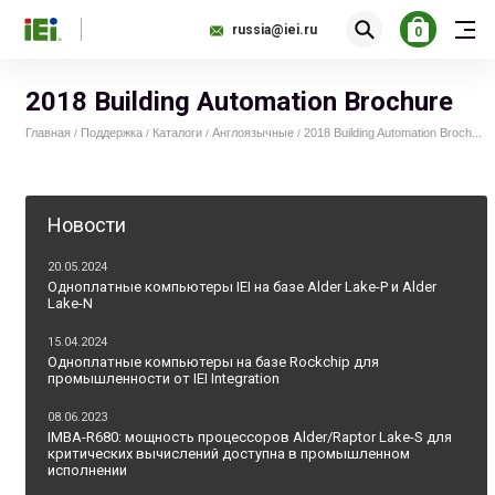
russia@iei.ru
0
2018 Building Automation Brochure
Главная
Поддержка
Каталоги
Англоязычные
2018 Building Automation Broch...
/
/
/
/
Новости
20.05.2024
Одноплатные компьютеры IEI на базе Alder Lake-P и Alder
Lake-N
15.04.2024
Одноплатные компьютеры на базе Rockchip для
промышленности от IEI Integration
08.06.2023
IMBA-R680: мощность процессоров Alder/Raptor Lake-S для
критических вычислений доступна в промышленном
исполнении