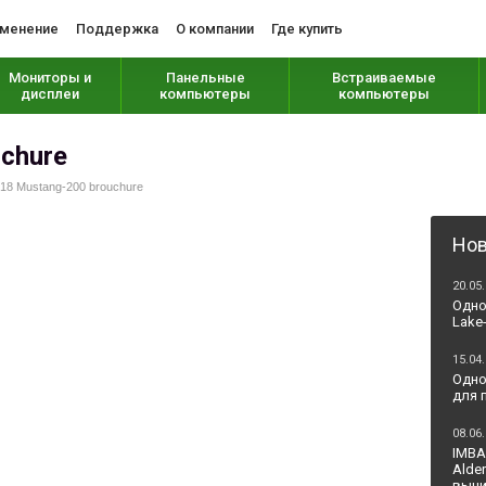
менение
Поддержка
О компании
Где купить
Мониторы и
Панельные
Встраиваемые
дисплеи
компьютеры
компьютеры
chure
18 Mustang-200 brouchure
Нов
20.05
Одно
Lake-
15.04
Одно
для 
08.06
IMBA
Alde
вычи