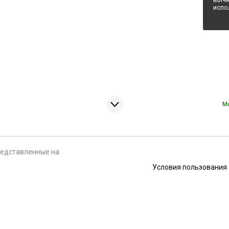
испо
М
редставленные на
Условия пользования 