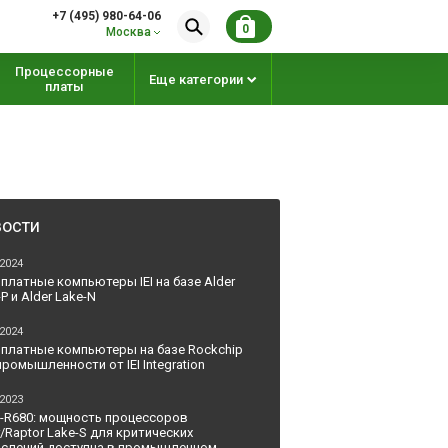
+7 (495) 980-64-06
0
Москва
Процессорные
Еще категории
платы
ости
.2024
платные компьютеры IEI на базе Alder
P и Alder Lake-N
.2024
платные компьютеры на базе Rockchip
промышленности от IEI Integration
.2023
-R680: мощность процессоров
r/Raptor Lake-S для критических
слений доступна в промышленном