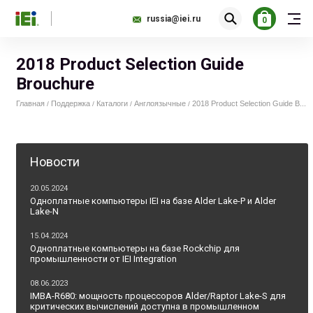
russia@iei.ru
0
2018 Product Selection Guide
Brouchure
Главная
Поддержка
Каталоги
Англоязычные
2018 Product Selection Guide B...
/
/
/
/
Новости
20.05.2024
Одноплатные компьютеры IEI на базе Alder Lake-P и Alder
Lake-N
15.04.2024
Одноплатные компьютеры на базе Rockchip для
промышленности от IEI Integration
08.06.2023
IMBA-R680: мощность процессоров Alder/Raptor Lake-S для
критических вычислений доступна в промышленном