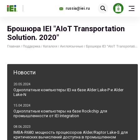
russia@iei.ru
0
Брошюра IEI "AIoT Transportation
Solution. 2020"
Главная
Поддержка
Каталоги
Англоязычные
Брошюра IEI "AIoT Transportati...
/
/
/
/
Новости
20.05.2024
Одноплатные компьютеры IEI на базе Alder Lake-P и Alder
Lake-N
15.04.2024
Одноплатные компьютеры на базе Rockchip для
промышленности от IEI Integration
08.06.2023
IMBA-R680: мощность процессоров Alder/Raptor Lake-S для
критических вычислений доступна в промышленном