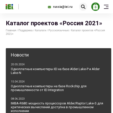
russia@iei.ru
0
Каталог проектов «Россия 2021»
Главная
Поддержка
Каталоги
Русскоязычные
Каталог проектов «Россия
/
/
/
/
2021»
Новости
20.05.2024
Одноплатные компьютеры IEI на базе Alder Lake-P и Alder
Lake-N
15.04.2024
Одноплатные компьютеры на базе Rockchip для
промышленности от IEI Integration
08.06.2023
IMBA-R680: мощность процессоров Alder/Raptor Lake-S для
критических вычислений доступна в промышленном
исполнении