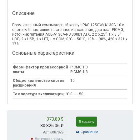
Описание
Промышленный компьютерный корпус PAC-125GW/A130B 10-и
слотовый, настольно-настенное исполнение, для плат PICMG,
источник питания ACE-A130A-RS 300Вт ATX, 2 x 5.25”, 1 x 3.5”
HDD, 2 x USB, 1 x LPT, 1 x COM, 0°C ~ 50°C, 10% ~ 90%, 420 x 321 x
176
Основные характеристики
Форм-фактор процессорной
PICMG 1.0
платы
PICMG 1.3
Общее количество слотов
10
расширения
Температура эксплуатации, °C
0 ~ +50
373.80 $
В корзину
30 326.06 ₽
Cравнение
Арт. 6067829
Доступно к заказу