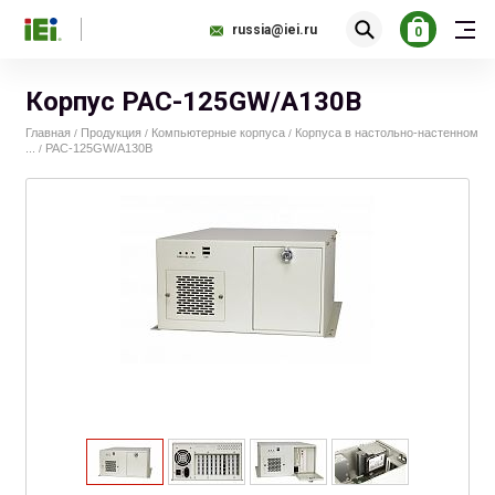
russia@iei.ru
0
Корпус PAC-125GW/A130B
Главная
Продукция
Компьютерные корпуса
Корпуса в настольно-настенном
/
/
/
...
PAC-125GW/A130B
/