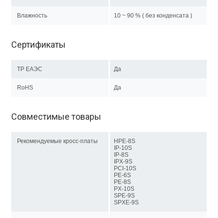
Влажность
10 ~ 90 % ( без конденсата )
Сертификаты
ТР EAЭC
Да
RoHS
Да
Совместимые товары
Рекомендуемые кросс-платы
HPE-8S
IP-10S
IP-8S
IPX-9S
PCI-10S
PE-6S
PE-8S
PX-10S
SPE-9S
SPXE-9S