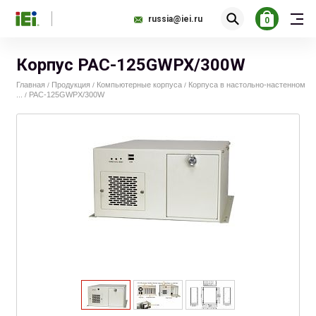
russia@iei.ru
0
Корпус PAC-125GWPX/300W
Главная
Продукция
Компьютерные корпуса
Корпуса в настольно-настенном
/
/
/
...
PAC-125GWPX/300W
/