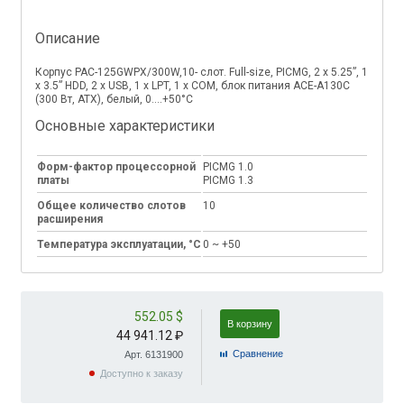
Описание
Корпус PAC-125GWPX/300W,10- слот. Full-size, PICMG, 2 x 5.25”, 1
x 3.5” HDD, 2 x USB, 1 x LPT, 1 x COM, блок питания ACE-A130С
(300 Вт, ATX), белый, 0....+50°C
Основные характеристики
Форм-фактор процессорной
PICMG 1.0
платы
PICMG 1.3
Общее количество слотов
10
расширения
Температура эксплуатации, °C
0 ~ +50
552.05 $
В корзину
44 941.12 ₽
Cравнение
Арт. 6131900
Доступно к заказу