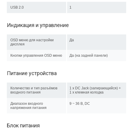
USB 2.0
1
Индикация и управление
OSD меню для настройки
Да
дисплея
Кнопки управления OSD меню
Да (на задней панели)
Питание устройства
Количество и тип разъёмов
1 x DC Jack (запирающийся) +
входного питания
1 х клемная колодка
Диапазон входного
9 ~ 36 В, DC
напряжения питания
Блок питания