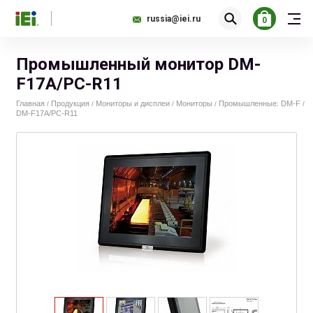
russia@iei.ru
0
Промышленный монитор DM-
F17A/PC-R11
Главная
Продукция
Мониторы и дисплеи
Мониторы
Промышленные: DM-F
/
/
/
/
/
DM-F17A/PC-R11