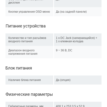
дисплея
Кнопки управления OSD меню
Да (на задней панели)
Питание устройства
Количество и тип разъёмов
1 x DC Jack (запирающийся) +
входного питания
1 х клемная колодка
Диапазон входного
9 ~ 36 В, DC
напряжения питания
Блок питания
Наличие блока питания
Да (опция)
Физические параметры
Габаритные размеры, мм
400,1 x 253,3,5 x 52,9