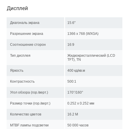
Дисплей
Диагональ экрана
15.6''
Разрешение экрана
1366 x 768 (WXGA)
Соотношение сторон
16:9
Тип дисплея
Жидкокристаллический (LCD
TFT), TN
Яркость
400 кд/кв.м
Контрастность
500:1
Угол обзора (гор./верт.)
170°/160°
Размер точки (гор./верт.)
0.252 x 0.252 мм
Количество цветов
16.2 M
MTBF лампы подсветки
50 000 часов