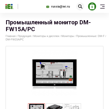
russia@iei.ru
0
Промышленный монитор DM-
FW15A/PC
Главная
Продукция
Мониторы и дисплеи
Мониторы
Промышленные: DM-F
/
/
/
/
/
DM-FW15A/PC