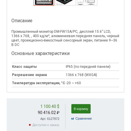
Описание
Промышленный монитор DM-FW15A/PC, дисплей 15.6” LCD,
1366 x 768, , 400 кд/м², алюминиевая передняя панель, черный
цвет, проекционно-ёмкостный сенсорный экран, питание 9~36
В DC
Основные характеристики
Класс защиты
IP65 (по передней панели)
Разрешение экрана
1366 x 768 (WXGA)
Температура эксплуатации, °C
-20 ~ +60
1 100.40 $
В корзину
90 416.02 ₽
Cравнение
Арт. 6127872
Доступно к заказу